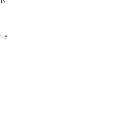
 IA
os y