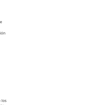
de
ión
 los