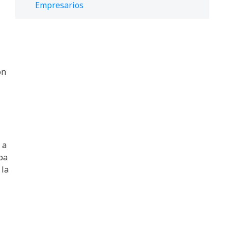
Empresarios
ón
 a
pa
 la