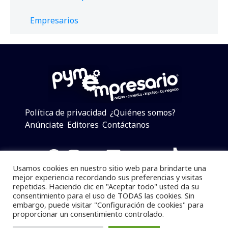
Empresarios
Política de privacidad
¿Quiénes somos?
Anúnciate
Editores
Contáctanos
Facebook
Instagram
Twitter
LinkedIn
Telegram
YouTube
TikTok
Usamos cookies en nuestro sitio web para brindarte una
mejor experiencia recordando sus preferencias y visitas
repetidas. Haciendo clic en "Aceptar todo" usted da su
consentimiento para el uso de TODAS las cookies. Sin
Pymempresario © 2025 Todos los derechos reservados.
embargo, puede visitar "Configuración de cookies" para
proporcionar un consentimiento controlado.
Se prohibe el uso de la información total o parcial sin