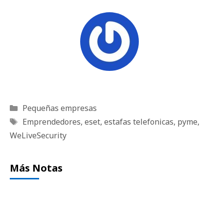
Categorías
Pequeñas empresas
Etiquetas
Emprendedores
,
eset
,
estafas telefonicas
,
pyme
,
WeLiveSecurity
Más Notas