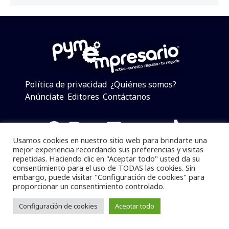
Política de privacidad
¿Quiénes somos?
Anúnciate
Editores
Contáctanos
Facebook
Instagram
Twitter
LinkedIn
Telegram
YouTube
TikTok
Usamos cookies en nuestro sitio web para brindarte una
mejor experiencia recordando sus preferencias y visitas
repetidas. Haciendo clic en "Aceptar todo" usted da su
consentimiento para el uso de TODAS las cookies. Sin
Pymempresario © 2025 Todos los derechos reservados.
embargo, puede visitar "Configuración de cookies" para
proporcionar un consentimiento controlado.
Se prohibe el uso de la información total o parcial sin
dar referencia a la fuente.
Configuración de cookies
Aceptar todo
Desarrollado por
yalla ya!