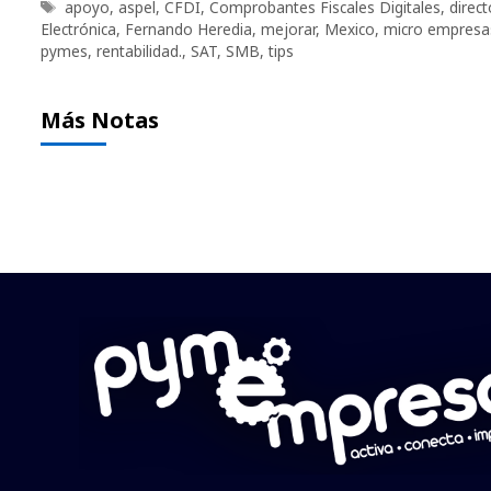
Etiquetas
apoyo
,
aspel
,
CFDI
,
Comprobantes Fiscales Digitales
,
direc
Electrónica
,
Fernando Heredia
,
mejorar
,
Mexico
,
micro empresa
pymes
,
rentabilidad.
,
SAT
,
SMB
,
tips
Más Notas