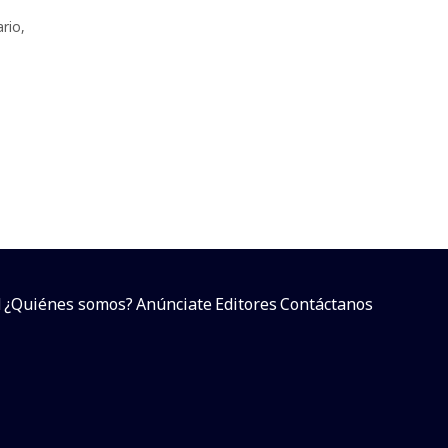
rio
,
d
¿Quiénes somos?
Anúnciate
Editores
Contáctanos