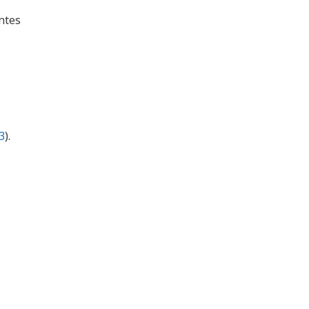
antes
3
).