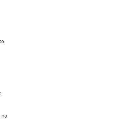
to
o
i no