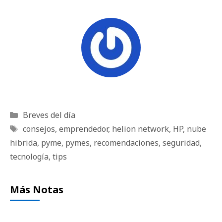
Categorías
Breves del día
Etiquetas
consejos
,
emprendedor
,
helion network
,
HP
,
nube
hibrida
,
pyme
,
pymes
,
recomendaciones
,
seguridad
,
tecnología
,
tips
Más Notas