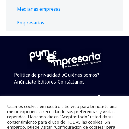
Medianas empresas
Empresarios
Política de privacidad
¿Quiénes somos?
Anúnciate
Editores
Contáctanos
Facebook
Instagram
Twitter
LinkedIn
Telegram
YouTube
TikTok
Usamos cookies en nuestro sitio web para brindarte una
mejor experiencia recordando sus preferencias y visitas
repetidas. Haciendo clic en "Aceptar todo" usted da su
consentimiento para el uso de TODAS las cookies. Sin
Pymempresario © 2025 Todos los derechos reservados.
embargo, puede visitar "Configuración de cookies" para