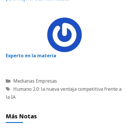
Experto en la materia
Categorías
Medianas Empresas
Etiquetas
Humano 2.0: la nueva ventaja competitiva frente a
la IA
Más Notas