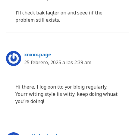
I’ll check bak laqter on and seee iif the
problem still exists.
xnxxx.page
25 febrero, 2025 a las 2:39 am
Hi there, I log oon tto yor bloig regularly.
Yourr witing style iis witty, keep doing whuat
you’re doing!