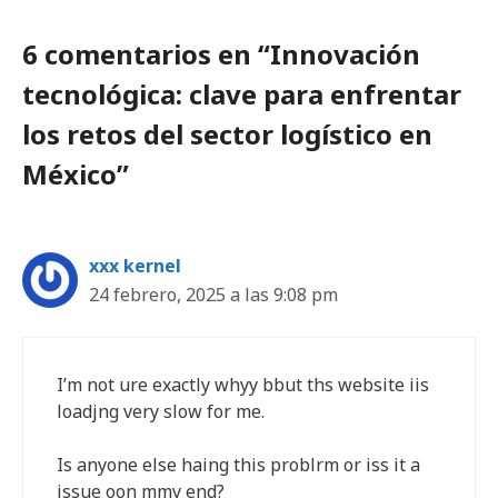
6 comentarios en “Innovación
tecnológica: clave para enfrentar
los retos del sector logístico en
México”
xxx kernel
24 febrero, 2025 a las 9:08 pm
I’m not ure exactly whyy bbut ths website iis
loadjng very slow for me.
Is anyone else haing this problrm or iss it a
issue oon mmy end?