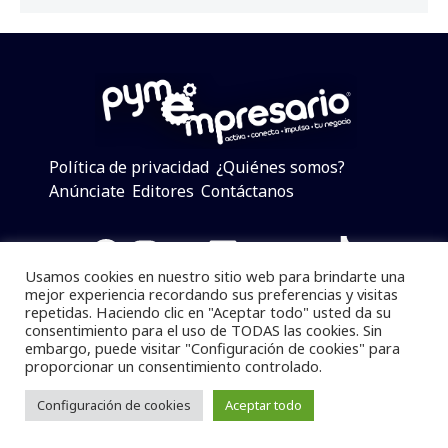
Política de privacidad
¿Quiénes somos?
Anúnciate
Editores
Contáctanos
Facebook
Instagram
Twitter
LinkedIn
Telegram
YouTube
TikTok
Usamos cookies en nuestro sitio web para brindarte una
mejor experiencia recordando sus preferencias y visitas
repetidas. Haciendo clic en "Aceptar todo" usted da su
consentimiento para el uso de TODAS las cookies. Sin
Pymempresario © 2025 Todos los derechos reservados.
embargo, puede visitar "Configuración de cookies" para
proporcionar un consentimiento controlado.
Se prohibe el uso de la información total o parcial sin
dar referencia a la fuente.
Configuración de cookies
Aceptar todo
Desarrollado por
yalla ya!