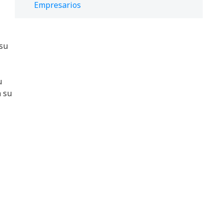
Empresarios
 su
u
n su