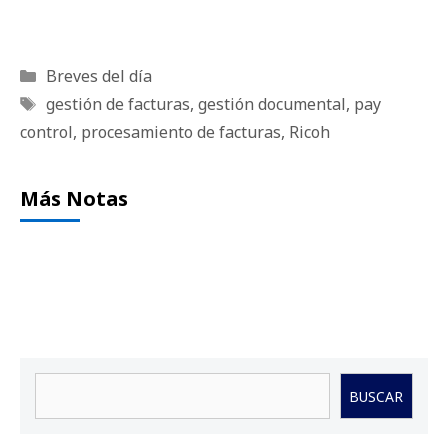
Categorías
Breves del día
Etiquetas
gestión de facturas
,
gestión documental
,
pay
control
,
procesamiento de facturas
,
Ricoh
Más Notas
Buscar
BUSCAR