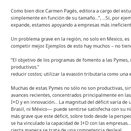
Como bien dice Carmen Pagés, editora a cargo del est
simplemente en función de su tamaño…”, …Si, por ejem
expande, estamos apoyando a empresas más ineficient
Un problema grave en la región, no solo en Mexico, e
competir mejor. Ejemplos de esto hay muchos – no tien
“El objetivo de los programas de fomento a las Pymes, 
productivos.”
reducir costos; utilizar la evasión tributaria como una 
Muchas de estas Pymes no sólo no son productivas, si
avances recientes, concentrados principalmente en las
I+D y en innovación… La magnitud del déficit varía de 
Brasil, ni México— puede sentirse satisfecha con su ni
más grave que este déficit, sobre todo desde la perspec
se ha vinculado la capacidad de I+D con las empresas
cierta manera se trata de una competencia desleal