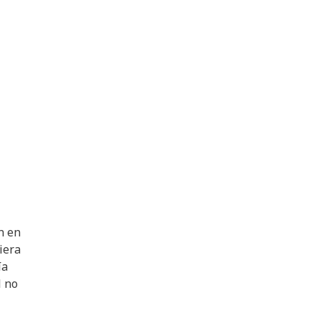
n en
iera
ía
l no