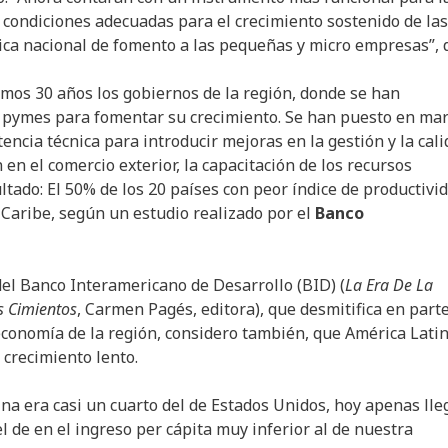
 condiciones adecuadas para el crecimiento sostenido de las
ítica nacional de fomento a las pequeñas y micro empresas”, d
imos 30 años los gobiernos de la región, donde se han
s pymes para fomentar su crecimiento. Se han puesto en ma
stencia técnica para introducir mejoras en la gestión y la cali
en el comercio exterior, la capacitación de los recursos
ltado: El 50% de los 20 países con peor índice de productivi
 Caribe, según un estudio realizado por el
Banco
del Banco Interamericano de Desarrollo (BID) (
La Era De La
s Cimientos
, Carmen Pagés, editora), que desmitifica en parte
onomía de la región, considero también, que América Lati
 crecimiento lento.
na era casi un cuarto del de Estados Unidos, hoy apenas lle
l de en el ingreso per cápita muy inferior al de nuestra