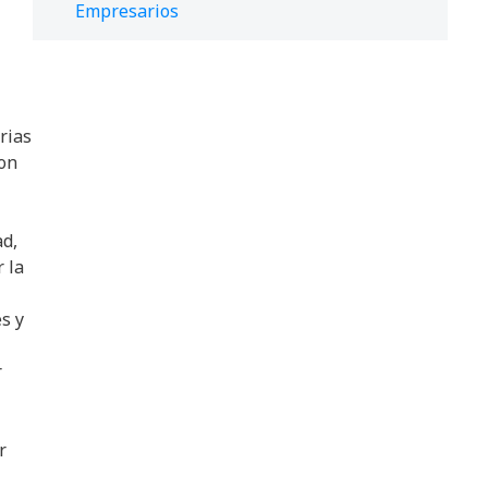
Empresarios
rias
con
ad,
 la
s y
r
r