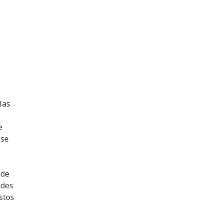
las
e
 se
 de
ades
stos