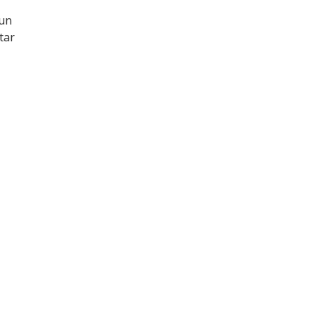
 un
tar