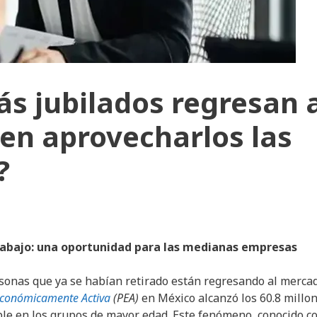
s jubilados regresan 
en aprovecharlos las
?
 trabajo: una oportunidad para las medianas empresas
sonas que ya se habían retirado están regresando al merca
Económicamente Activa
(PEA)
en México alcanzó los 60.8 millo
ble en los grupos de mayor edad. Este fenómeno, conocido 