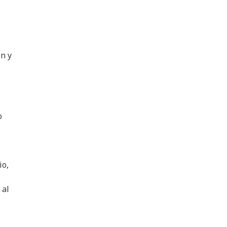
n y
o
io,
 al