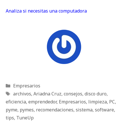
Analiza si necesitas una computadora
Categorías
Empresarios
Etiquetas
archivos
,
Ariadna Cruz
,
consejos
,
disco duro
,
eficiencia
,
emprendedor
,
Empresarios
,
limpieza
,
PC
,
pyme
,
pymes
,
recomendaciones
,
sistema
,
software
,
tips
,
TuneUp