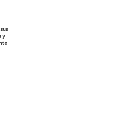
 sus
s y
nte