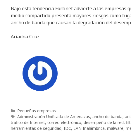
Bajo esta tendencia Fortinet advierte a las empresas q
medio compartido presenta mayores riesgos como fuga d
ancho de banda que causan la degradación del desemp
Ariadna Cruz
Categorías
Pequeñas empresas
Etiquetas
Administración Unificada de Amenazas
,
ancho de banda
,
an
tráfico de Internet
,
correo electrónico
,
desempeño de la red
,
fi
herramientas de seguridad
,
IDC
,
LAN Inalámbrica
,
malware
,
me