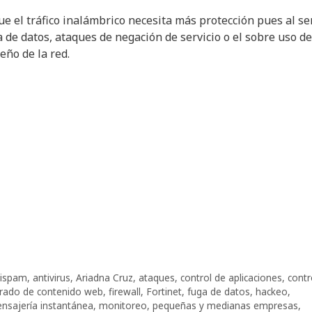
ue el tráfico inalámbrico necesita más protección pues al se
e datos, ataques de negación de servicio o el sobre uso de
eño de la red.
tispam
,
antivirus
,
Ariadna Cruz
,
ataques
,
control de aplicaciones
,
contr
ltrado de contenido web
,
firewall
,
Fortinet
,
fuga de datos
,
hackeo
,
nsajería instantánea
,
monitoreo
,
pequeñas y medianas empresas
,