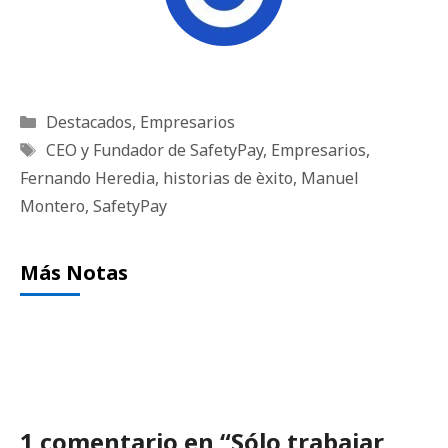
Categorías
Destacados
,
Empresarios
Etiquetas
CEO y Fundador de SafetyPay
,
Empresarios
,
Fernando Heredia
,
historias de èxito
,
Manuel
Montero
,
SafetyPay
Más Notas
1 comentario en “Sólo trabajar