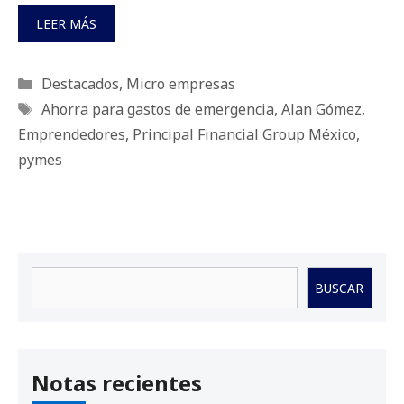
LEER MÁS
Categorías
Destacados
,
Micro empresas
Etiquetas
Ahorra para gastos de emergencia
,
Alan Gómez
,
Emprendedores
,
Principal Financial Group México
,
pymes
Buscar
BUSCAR
Notas recientes