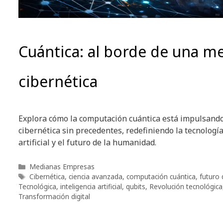
Cuántica: al borde de una m
cibernética
Explora cómo la computación cuántica está impulsand
cibernética sin precedentes, redefiniendo la tecnología,
artificial y el futuro de la humanidad.
Categorías
Medianas Empresas
Etiquetas
Cibernética
,
ciencia avanzada
,
computación cuántica
,
futuro d
Tecnológica
,
inteligencia artificial
,
qubits
,
Revolución tecnológica
Transformación digital