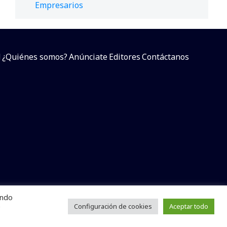
Empresarios
d
¿Quiénes somos?
Anúnciate
Editores
Contáctanos
endo
arcial sin dar referencia a la fuente.
e
Configuración de cookies
Aceptar todo