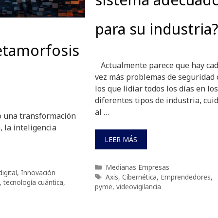
para su industria
etamorfosis
Actualmente parece que hay ca
vez más problemas de seguridad 
los que lidiar todos los días en los
diferentes tipos de industria, cui
al …
o una transformación
 la inteligencia
LEER MÁS
Categorías
Medianas Empresas
igital
,
Innovación
Etiquetas
Axis
,
Cibernética
,
Emprendedores
,
,
tecnología cuántica
,
pyme
,
videovigilancia