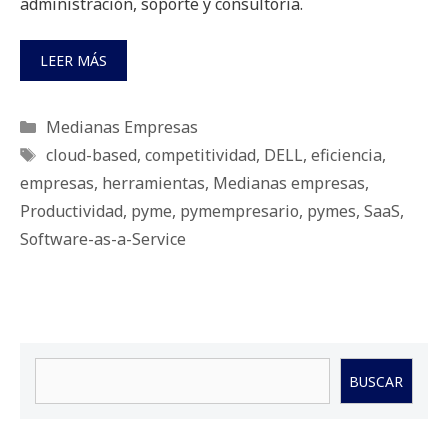
administración, soporte y consultoría.
LEER MÁS
Categorías
Medianas Empresas
Etiquetas
cloud-based
,
competitividad
,
DELL
,
eficiencia
,
empresas
,
herramientas
,
Medianas empresas
,
Productividad
,
pyme
,
pymempresario
,
pymes
,
SaaS
,
Software-as-a-Service
Buscar
BUSCAR