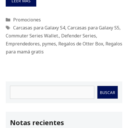
LEER MÁS
Categorías
Promociones
Etiquetas
Carcasas para Galaxy S4
,
Carcasas para Galaxy S5
,
Commuter Series Wallet.
,
Defender Series
,
Emprendedores
,
pymes
,
Regalos de Otter Box
,
Regalos
para mamá gratis
Buscar
BUSCAR
Notas recientes