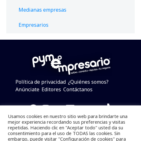
Medianas empresas
Empresarios
Política de privacidad
¿Quiénes somos?
Anúnciate
Editores
Contáctanos
Facebook
Instagram
Twitter
LinkedIn
Telegram
YouTube
TikTok
Usamos cookies en nuestro sitio web para brindarte una
mejor experiencia recordando sus preferencias y visitas
repetidas. Haciendo clic en "Aceptar todo" usted da su
consentimiento para el uso de TODAS las cookies. Sin
Pymempresario © 2025 Todos los derechos reservados.
embargo, puede visitar "Configuración de cookies" para