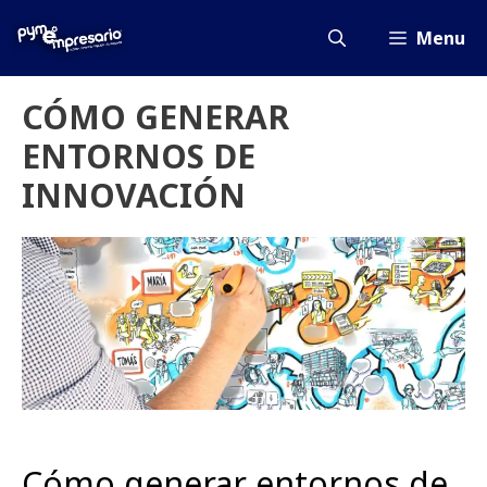
Saltar
al
Menu
contenido
CÓMO GENERAR
ENTORNOS DE
INNOVACIÓN
Cómo generar entornos de