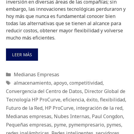
inversión en diversas áreas de las compañías; sin
embargo, las innovaciones tecnológicas perduraron y
hoy más que nunca es fundamental conocer bien
todas las alternativas que se tienen al alcance para
reducir costos, obtener mayor flexibilidad y volverse
mucho más eficientes.
LEER MÁS
Categorías
Medianas Empresas
Etiquetas
almacenamiento
,
apoyo
,
competitividad
,
Convergencia del Centro de Datos
,
Director Global de
Tecnología HP ProCurve
,
eficiencia
,
éxito
,
fle­xi­bi­li­dad
,
Futuro de la Red
,
HP ProCurve
,
integración de la red
,
Medianas empresas
,
Nubes Internas
,
Paul Congdon
,
Pequeñas empresas
,
pyme
,
pymempresario
,
pymes
,
redes inalámbricas
,
Redes inteligentes
,
servidores
,