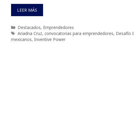
LEER MÁS
Categorías
Destacados
,
Emprendedores
Etiquetas
Ariadna Cruz
,
convocatorias para emprendedores
,
Desafío I
mexicanos
,
Inventive Power