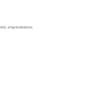
ntel
,
emprendedores