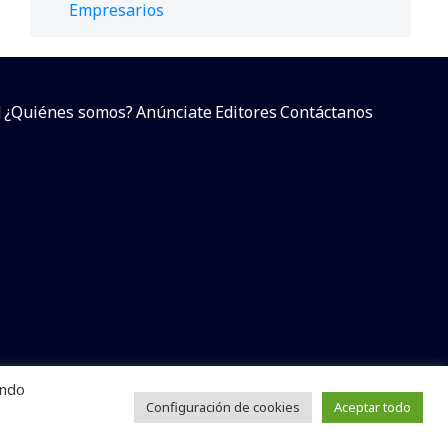
Empresarios
d
¿Quiénes somos?
Anúnciate
Editores
Contáctanos
endo
arcial sin dar referencia a la fuente.
e
Configuración de cookies
Aceptar todo