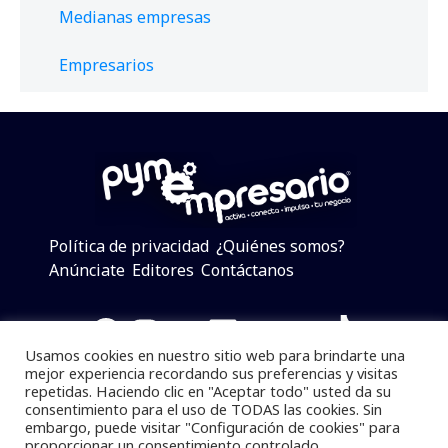
Medianas empresas
Empresarios
Política de privacidad
¿Quiénes somos?
Anúnciate
Editores
Contáctanos
Facebook
Instagram
Twitter
LinkedIn
Telegram
YouTube
TikTok
Usamos cookies en nuestro sitio web para brindarte una
mejor experiencia recordando sus preferencias y visitas
repetidas. Haciendo clic en "Aceptar todo" usted da su
consentimiento para el uso de TODAS las cookies. Sin
Pymempresario © 2025 Todos los derechos reservados.
embargo, puede visitar "Configuración de cookies" para
proporcionar un consentimiento controlado.