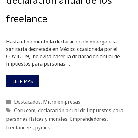
declaración anual de los
freelance
Hasta el momento la declaración de emergencia
sanitaria decretada en México ocasionada por el
COVID-19, no evita hacer la declaración anual de
impuestos para personas …
LEER MÁS
Categorías
Destacados
,
Micro empresas
Etiquetas
Coru.com
,
declaración anual de impuestos para
personas físicas y morales
,
Emprendedores
,
freelancers
,
pymes