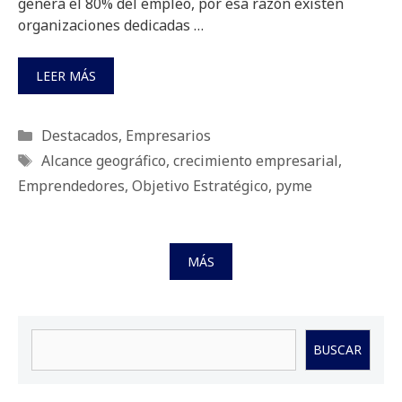
genera el 80% del empleo, por esa razón existen
organizaciones dedicadas …
LEER MÁS
Categorías
Destacados
,
Empresarios
Etiquetas
Alcance geográfico
,
crecimiento empresarial
,
Emprendedores
,
Objetivo Estratégico
,
pyme
MÁS
Buscar
BUSCAR