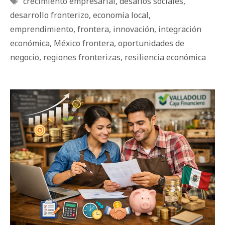
crecimiento empresarial
,
desafíos sociales
,
desarrollo fronterizo
,
economía local
,
emprendimiento
,
frontera
,
innovación
,
integración
económica
,
México frontera
,
oportunidades de
negocio
,
regiones fronterizas
,
resiliencia económica