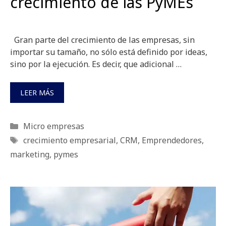
crecimiento de las PyMEs
Gran parte del crecimiento de las empresas, sin
importar su tamaño, no sólo está definido por ideas,
sino por la ejecución. Es decir, que adicional …
LEER MÁS
Categorías
Micro empresas
Etiquetas
crecimiento empresarial
,
CRM
,
Emprendedores
,
marketing
,
pymes