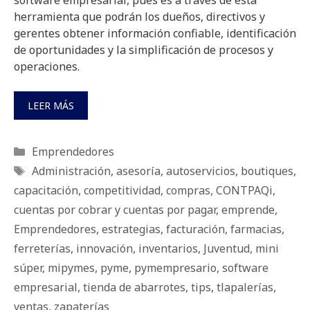
software empresarial, pues es a través de esta
herramienta que podrán los dueños, directivos y
gerentes obtener información confiable, identificación
de oportunidades y la simplificación de procesos y
operaciones.
LEER MÁS
Categorías
Emprendedores
Etiquetas
Administración
,
asesoría
,
autoservicios
,
boutiques
,
capacitación
,
competitividad
,
compras
,
CONTPAQi
,
cuentas por cobrar y cuentas por pagar
,
emprende
,
Emprendedores
,
estrategias
,
facturación
,
farmacias
,
ferreterías
,
innovación
,
inventarios
,
Juventud
,
mini
súper
,
mipymes
,
pyme
,
pymempresario
,
software
empresarial
,
tienda de abarrotes
,
tips
,
tlapalerías
,
ventas
,
zapaterías