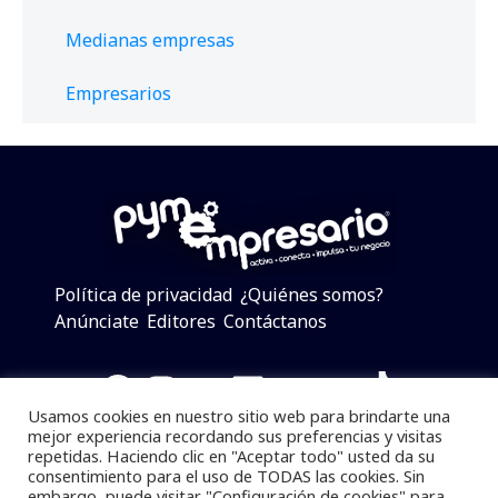
Medianas empresas
Empresarios
Política de privacidad
¿Quiénes somos?
Anúnciate
Editores
Contáctanos
Facebook
Instagram
Twitter
LinkedIn
Telegram
YouTube
TikTok
Usamos cookies en nuestro sitio web para brindarte una
mejor experiencia recordando sus preferencias y visitas
repetidas. Haciendo clic en "Aceptar todo" usted da su
consentimiento para el uso de TODAS las cookies. Sin
Pymempresario © 2025 Todos los derechos reservados.
embargo, puede visitar "Configuración de cookies" para