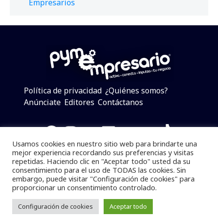
Empresarios
Política de privacidad
¿Quiénes somos?
Anúnciate
Editores
Contáctanos
Facebook
Instagram
Twitter
LinkedIn
Telegram
YouTube
TikTok
Usamos cookies en nuestro sitio web para brindarte una
mejor experiencia recordando sus preferencias y visitas
repetidas. Haciendo clic en "Aceptar todo" usted da su
consentimiento para el uso de TODAS las cookies. Sin
Pymempresario © 2025 Todos los derechos reservados.
embargo, puede visitar "Configuración de cookies" para
proporcionar un consentimiento controlado.
Se prohibe el uso de la información total o parcial sin
dar referencia a la fuente.
Configuración de cookies
Aceptar todo
Desarrollado por
yalla ya!