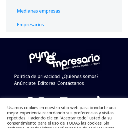
Medianas empresas
Empresarios
Política de privacidad
¿Quiénes somos?
Anúnciate
Editores
Contáctanos
Facebook
Instagram
Twitter
LinkedIn
Telegram
YouTube
TikTok
Usamos cookies en nuestro sitio web para brindarte una
mejor experiencia recordando sus preferencias y visitas
repetidas. Haciendo clic en "Aceptar todo" usted da su
consentimiento para el uso de TODAS las cookies. Sin
Pymempresario © 2025 Todos los derechos reservados.