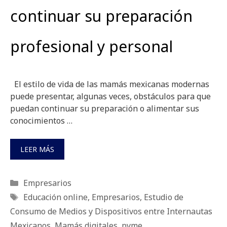
continuar su preparación
profesional y personal
El estilo de vida de las mamás mexicanas modernas
puede presentar, algunas veces, obstáculos para que
puedan continuar su preparación o alimentar sus
conocimientos …
LEER MÁS
Categorías
Empresarios
Etiquetas
Educación online
,
Empresarios
,
Estudio de
Consumo de Medios y Dispositivos entre Internautas
Mexicanos
,
Mamás digitales
,
pyme