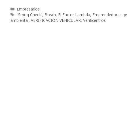
Categorías
Empresarios
Etiquetas
“Smog Check”
,
Bosch
,
El Factor Lambda
,
Emprendedores
,
p
ambiental
,
VERIFICACIÓN VEHICULAR
,
Verificentros