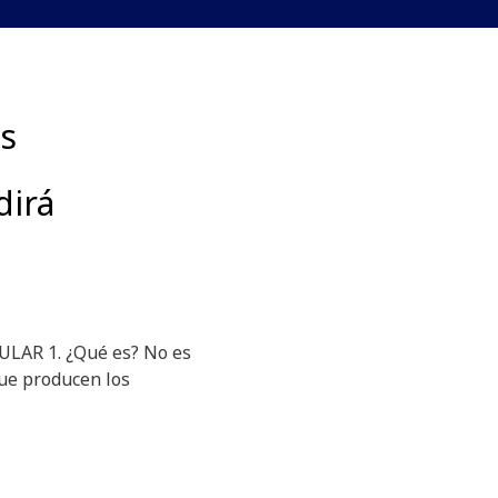
es
dirá
AR 1. ¿Qué es? No es
ue producen los