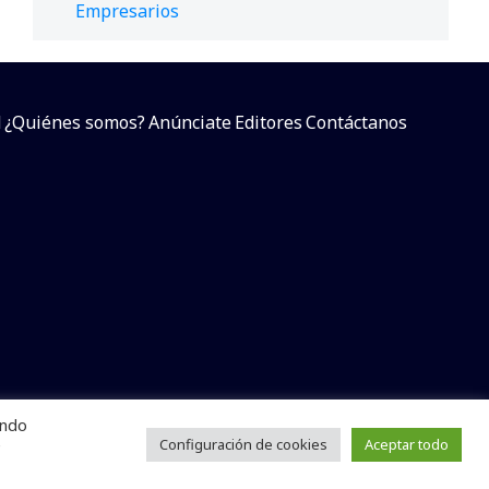
Empresarios
d
¿Quiénes somos?
Anúnciate
Editores
Contáctanos
endo
arcial sin dar referencia a la fuente.
e
Configuración de cookies
Aceptar todo