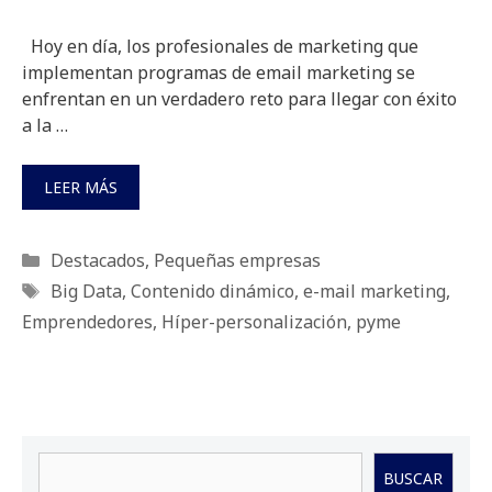
Hoy en día, los profesionales de marketing que
implementan programas de email marketing se
enfrentan en un verdadero reto para llegar con éxito
a la …
LEER MÁS
Categorías
Destacados
,
Pequeñas empresas
Etiquetas
Big Data
,
Contenido dinámico
,
e-mail marketing
,
Emprendedores
,
Híper-personalización
,
pyme
Buscar
BUSCAR