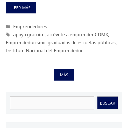
LEER MÁS
Categorías
Emprendedores
Etiquetas
apoyo gratuito
,
atrévete a emprender CDMX
,
Emprendedurismo
,
graduados de escuelas públicas
,
Instituto Nacional del Emprendedor
MÁS
Buscar
BUSCAR