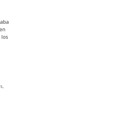
naba
 en
 los
s
,