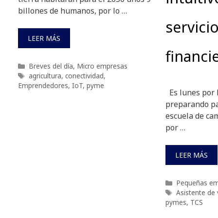
billones de humanos, por lo …
servici
LEER MÁS
financi
Categorías
Breves del día
,
Micro empresas
Etiquetas
agricultura
,
conectividad
,
Emprendedores
,
IoT
,
pyme
Es lunes por 
preparando par
escuela de cam
por …
LEER MÁS
Categorías
Pequeñas em
Etiquetas
Asistente de
pymes
,
TCS