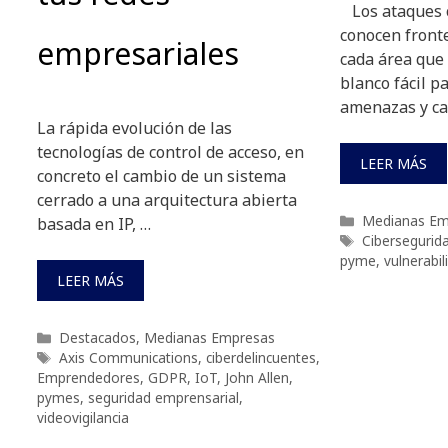
Los ataques c
conocen fronte
empresariales
cada área que
blanco fácil p
amenazas y ca
La rápida evolución de las
tecnologías de control de acceso, en
LEER MÁS
concreto el cambio de un sistema
cerrado a una arquitectura abierta
Categorías
Medianas Em
basada en IP, …
Etiquetas
Cibersegurid
pyme
,
vulnerabi
LEER MÁS
Categorías
Destacados
,
Medianas Empresas
Etiquetas
Axis Communications
,
ciberdelincuentes
,
Emprendedores
,
GDPR
,
IoT
,
John Allen
,
pymes
,
seguridad emprensarial
,
videovigilancia