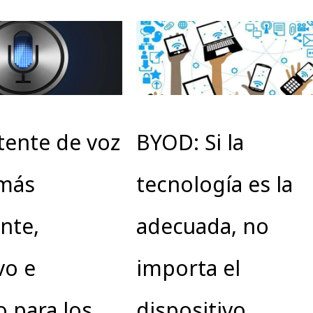
tente de voz
BYOD: Si la
 más
tecnología es la
ente,
adecuada, no
vo e
importa el
o para los
dispositivo