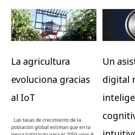
La agricultura
Un asis
evoluciona gracias
digital
al IoT
intelig
cogniti
Las tasas de crecimiento de la
población global estiman que en la
intuitiv
tierra habitarán para el 2050 unos 9