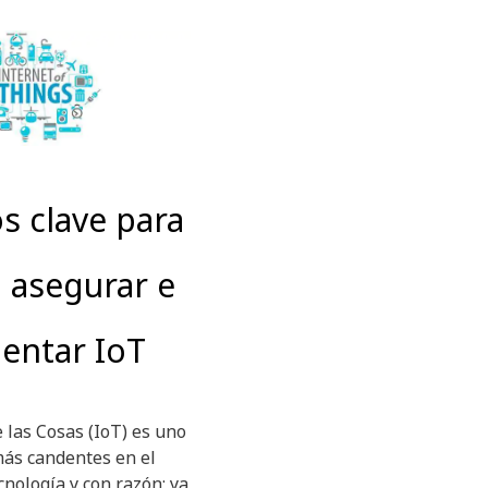
s clave para
, asegurar e
entar IoT
 las Cosas (IoT) es uno
más candentes en el
ecnología y con razón; ya