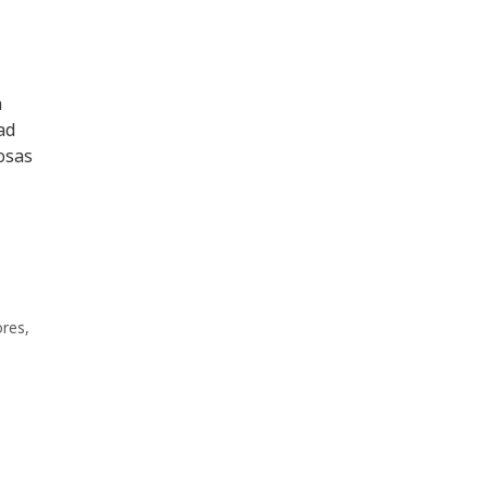
n
ad
osas
res
,