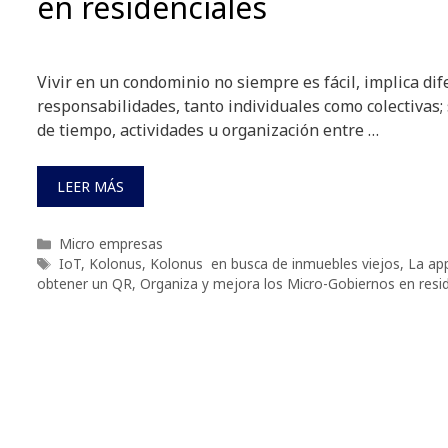
en residenciales
Vivir en un condominio no siempre es fácil, implica di
responsabilidades, tanto individuales como colectivas; 
de tiempo, actividades u organización entre …
LEER MÁS
Categorías
Micro empresas
Etiquetas
IoT
,
Kolonus
,
Kolonus en busca de inmuebles viejos
,
La app
obtener un QR
,
Organiza y mejora los Micro-Gobiernos en resid