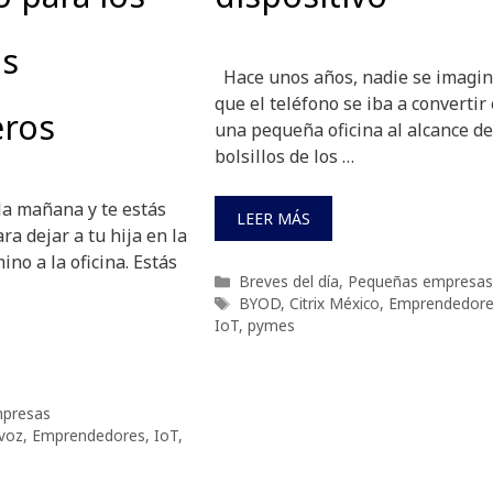
os
Hace unos años, nadie se imagi
que el teléfono se iba a convertir
eros
una pequeña oficina al alcance de
bolsillos de los …
la mañana y te estás
LEER MÁS
a dejar a tu hija en la
ino a la oficina. Estás
Categorías
Breves del día
,
Pequeñas empresas
Etiquetas
BYOD
,
Citrix México
,
Emprendedore
IoT
,
pymes
presas
 voz
,
Emprendedores
,
IoT
,