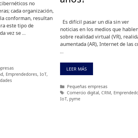
ibernéticos no
ras; cada organización,
 la conforman, resultan
Es difícil pasar un día sin ver
ara este tipo de
noticias en los medios que hable
da vez se …
sobre realidad virtual (VR), realid
aumentada (AR), Internet de las c
…
presas
LEER MÁS
ad
,
Emprendedores
,
IoT
,
lidades
Categorías
Pequeñas empresas
Etiquetas
Comercio digital
,
CRM
,
Emprendedo
IoT
,
pyme