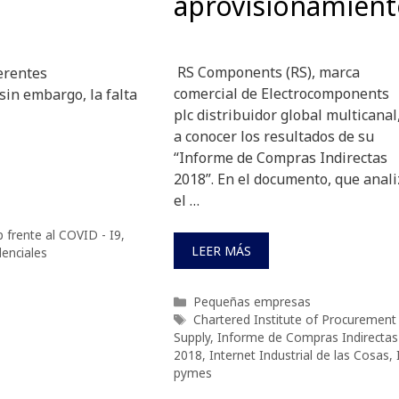
aprovisionamien
RS Components (RS), marca
ferentes
comercial de Electrocomponents
sin embargo, la falta
plc distribuidor global multicanal
a conocer los resultados de su
“Informe de Compras Indirectas
2018”. En el documento, que anali
el …
 frente al COVID - I9
,
LEER MÁS
enciales
Categorías
Pequeñas empresas
Etiquetas
Chartered Institute of Procurement
Supply
,
Informe de Compras Indirectas
2018
,
Internet Industrial de las Cosas
,
pymes