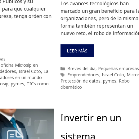
 Públicos y su
Los avances tecnológicos han
l para que cualquier
marcado un gran beneficio para l
resa, tenga orden con
organizaciones, pero de la misma
forma también representan un
nuevo reto, el robo de informació
LEER MÁS
sas
 oficina Microsip en
Categorías
Breves del día
,
Pequeñas empresas
dedores
,
Israel Coto
,
La
Etiquetas
Emprendedores
,
Israel Coto
,
Micro
ntadores en un mundo
Protección de datos
,
pymes
,
Robo
osip
,
pymes
,
TICs como
cibernético
Invertir en un
sistema