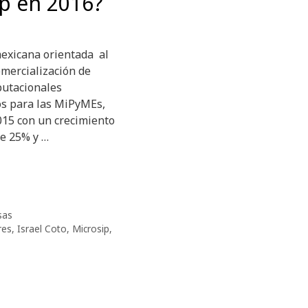
p en 2016?
exicana orientada al
omercialización de
utacionales
os para las MiPyMEs,
015 con un crecimiento
de 25% y …
sas
res
,
Israel Coto
,
Microsip
,