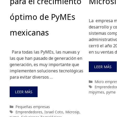
para el crecimiento
Microsi
óptimo de PyMEs
La empresa m
desarrollo y c
mexicanas
sistemas comp
administrativ
cerró el año 2
Para todas las PyMEs, las nuevas y
en su ventas 
las que han pasado de generación en
generación, es muy importante que
LEER MÁS
implementen soluciones tecnológicas
para evitar diversos …
Categorías
Micro empre
Etiquetas
Emprendedo
LEER MÁS
mipymes
,
pyme
Categorías
Pequeñas empresas
Etiquetas
Emprendedores
,
Israel Coto
,
Microsip
,