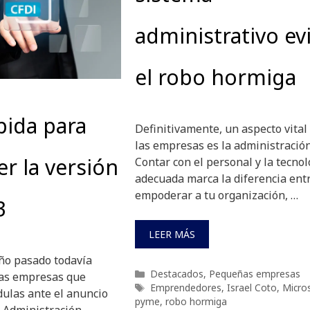
administrativo ev
el robo hormiga
pida para
Definitivamente, un aspecto vital
las empresas es la administración
r la versión
Contar con el personal y la tecnol
adecuada marca la diferencia ent
empoderar a tu organización, …
3
LEER MÁS
año pasado todavía
Categorías
Destacados
,
Pequeñas empresas
as empresas que
Etiquetas
Emprendedores
,
Israel Coto
,
Micro
dulas ante el anuncio
pyme
,
robo hormiga