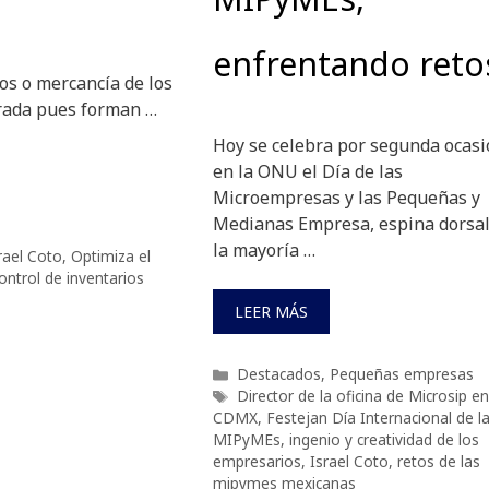
enfrentando reto
los o mercancía de los
orada pues forman …
Hoy se celebra por segunda ocas
en la ONU el Día de las
Microempresas y las Pequeñas y
Medianas Empresa, espina dorsal
la mayoría …
rael Coto
,
Optimiza el
ontrol de inventarios
LEER MÁS
Categorías
Destacados
,
Pequeñas empresas
Etiquetas
Director de la oficina de Microsip en
CDMX
,
Festejan Día Internacional de l
MIPyMEs
,
ingenio y creatividad de los
empresarios
,
Israel Coto
,
retos de las
mipymes mexicanas