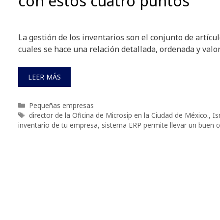
con estos cuatro puntos
La gestión de los inventarios son el conjunto de artícu
cuales se hace una relación detallada, ordenada y val
LEER MÁS
Categorías
Pequeñas empresas
Etiquetas
director de la Oficina de Microsip en la Ciudad de México.
,
Is
inventario de tu empresa
,
sistema ERP permite llevar un buen c