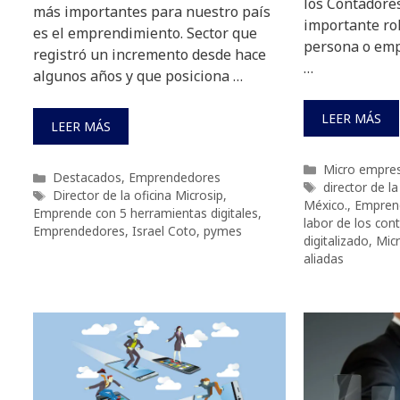
los Contadores
más importantes para nuestro país
importante ro
es el emprendimiento. Sector que
persona o emp
registró un incremento desde hace
…
algunos años y que posiciona …
LEER MÁS
LEER MÁS
Categorías
Micro empre
Categorías
Destacados
,
Emprendedores
Etiquetas
director de la
Etiquetas
Director de la oficina Microsip
,
México.
,
Empren
Emprende con 5 herramientas digitales
,
labor de los co
Emprendedores
,
Israel Coto
,
pymes
digitalizado
,
Micr
aliadas