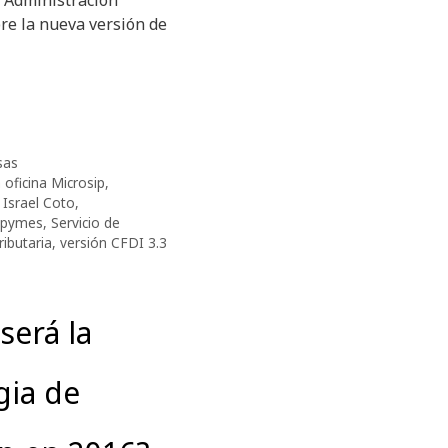
e Administración
re la nueva versión de
sas
 oficina Microsip
,
,
Israel Coto
,
pymes
,
Servicio de
ributaria
,
versión CFDI 3.3
erá la
gia de