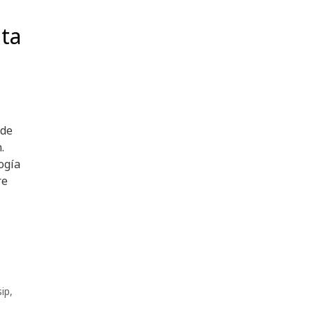
ita
 de
.
ogía
re
sip
,