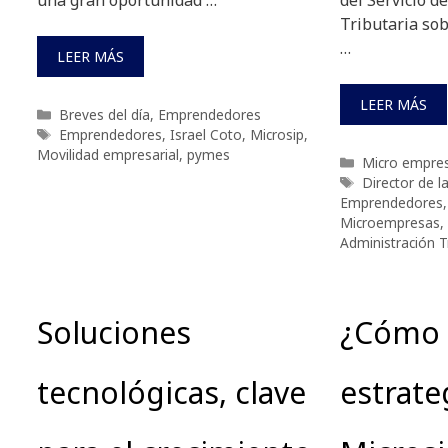
una gran oportunidad …
del Servicio d
Tributaria sob
…
LEER MÁS
LEER MÁS
Categorías
Breves del día
,
Emprendedores
Etiquetas
Emprendedores
,
Israel Coto
,
Microsip
,
Movilidad empresarial
,
pymes
Categorías
Micro empre
Etiquetas
Director de la
Emprendedores
Microempresas
,
Administración T
Soluciones
¿Cómo s
tecnológicas, clave
estrate