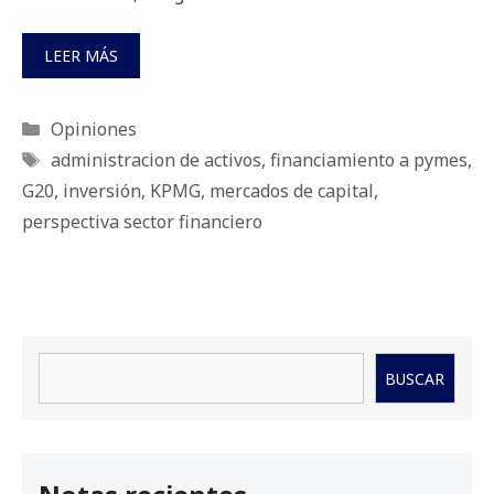
LEER MÁS
Categorías
Opiniones
Etiquetas
administracion de activos
,
financiamiento a pymes
,
G20
,
inversión
,
KPMG
,
mercados de capital
,
perspectiva sector financiero
Buscar
BUSCAR