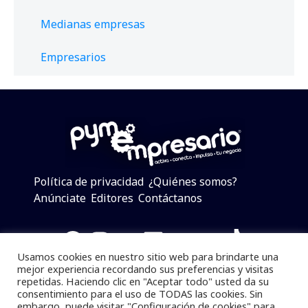
Medianas empresas
Empresarios
Política de privacidad
¿Quiénes somos?
Anúnciate
Editores
Contáctanos
Facebook
Instagram
Twitter
LinkedIn
Telegram
YouTube
TikTok
Usamos cookies en nuestro sitio web para brindarte una
mejor experiencia recordando sus preferencias y visitas
repetidas. Haciendo clic en "Aceptar todo" usted da su
consentimiento para el uso de TODAS las cookies. Sin
Pymempresario © 2025 Todos los derechos reservados.
embargo, puede visitar "Configuración de cookies" para