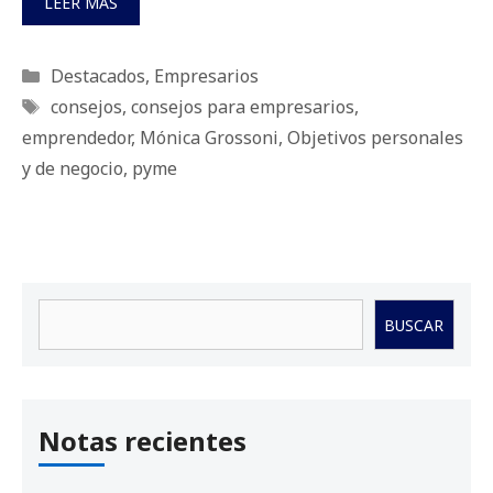
LEER MÁS
Categorías
Destacados
,
Empresarios
Etiquetas
consejos
,
consejos para empresarios
,
emprendedor
,
Mónica Grossoni
,
Objetivos personales
y de negocio
,
pyme
Buscar
BUSCAR
Notas recientes