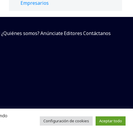
Empresarios
d
¿Quiénes somos?
Anúnciate
Editores
Contáctanos
endo
arcial sin dar referencia a la fuente.
e
Configuración de cookies
Aceptar todo