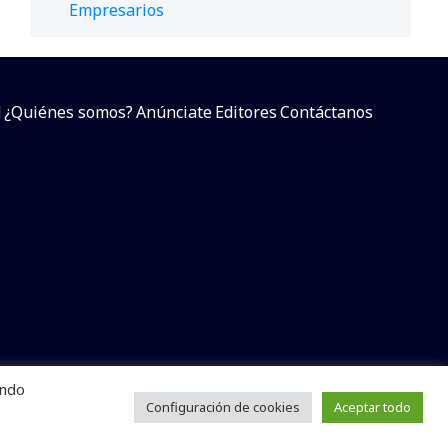
Empresarios
d
¿Quiénes somos?
Anúnciate
Editores
Contáctanos
endo
arcial sin dar referencia a la fuente.
e
Configuración de cookies
Aceptar todo