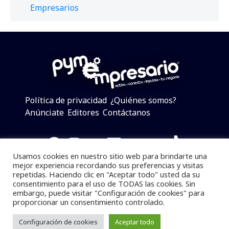
Empresarios
Política de privacidad
¿Quiénes somos?
Anúnciate
Editores
Contáctanos
Facebook
Instagram
Twitter
LinkedIn
Telegram
YouTube
TikTok
Usamos cookies en nuestro sitio web para brindarte una
mejor experiencia recordando sus preferencias y visitas
repetidas. Haciendo clic en "Aceptar todo" usted da su
consentimiento para el uso de TODAS las cookies. Sin
Pymempresario © 2025 Todos los derechos reservados.
embargo, puede visitar "Configuración de cookies" para
proporcionar un consentimiento controlado.
Se prohibe el uso de la información total o parcial sin
dar referencia a la fuente.
Configuración de cookies
Aceptar todo