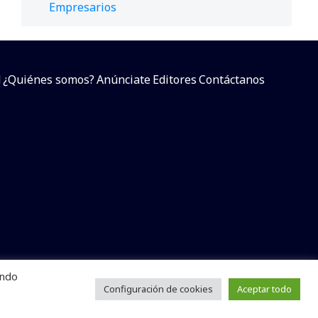
Empresarios
d
¿Quiénes somos?
Anúnciate
Editores
Contáctanos
endo
arcial sin dar referencia a la fuente.
e
Configuración de cookies
Aceptar todo