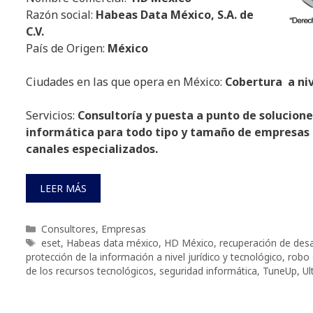
Razón social:
Habeas Data México, S.A. de
C.V.
País de Origen:
México
Ciudades en las que opera en México:
Cobertura a niv
Servicios:
Consultoría y puesta a punto de solucion
informática para todo tipo y tamaño de empresas 
canales especializados.
LEER MÁS
Categorías
Consultores
,
Empresas
Etiquetas
eset
,
Habeas data méxico
,
HD México
,
recuperación de des
protección de la información a nivel jurídico y tecnológico
,
robo 
de los recursos tecnológicos
,
seguridad informática
,
TuneUp
,
Ul