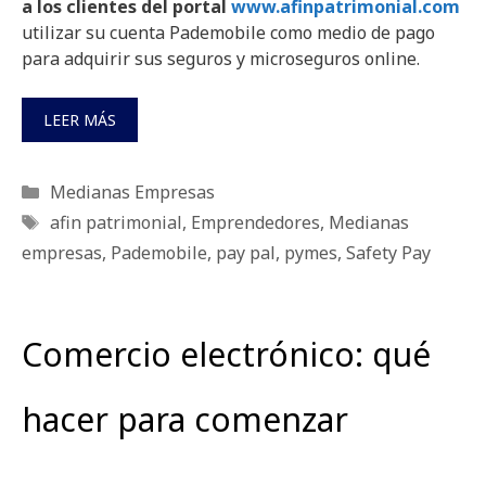
a los clientes del portal
www.afinpatrimonial.com
utilizar su cuenta Pademobile como medio de pago
para adquirir sus seguros y microseguros online.
LEER MÁS
Categorías
Medianas Empresas
Etiquetas
afin patrimonial
,
Emprendedores
,
Medianas
empresas
,
Pademobile
,
pay pal
,
pymes
,
Safety Pay
Comercio electrónico: qué
hacer para comenzar