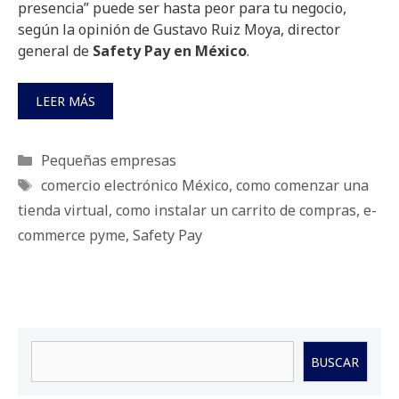
presencia” puede ser hasta peor para tu negocio,
según la opinión de Gustavo Ruiz Moya, director
general de
Safety Pay en México
.
LEER MÁS
Categorías
Pequeñas empresas
Etiquetas
comercio electrónico México
,
como comenzar una
tienda virtual
,
como instalar un carrito de compras
,
e-
commerce pyme
,
Safety Pay
Buscar
BUSCAR