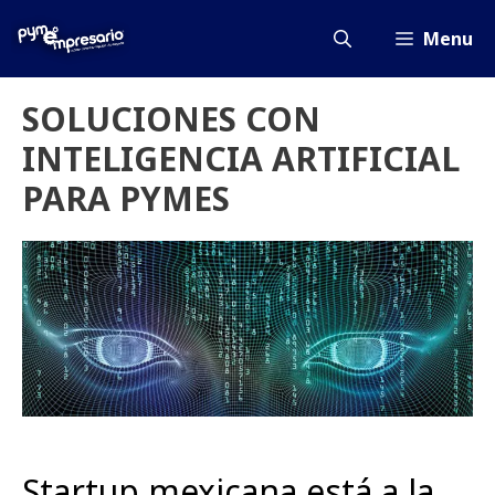
Saltar
al
Menu
contenido
SOLUCIONES CON
INTELIGENCIA ARTIFICIAL
PARA PYMES
Startup mexicana está a la