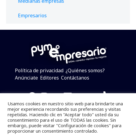
Medianas empresas
Empresarios
Política de privacidad
¿Quiénes somos?
Anúnciate
Editores
Contáctanos
Facebook
Instagram
Twitter
LinkedIn
Telegram
YouTube
TikTok
Usamos cookies en nuestro sitio web para brindarte una
mejor experiencia recordando sus preferencias y visitas
repetidas. Haciendo clic en "Aceptar todo" usted da su
consentimiento para el uso de TODAS las cookies. Sin
Pymempresario © 2025 Todos los derechos reservados.
embargo, puede visitar "Configuración de cookies" para
proporcionar un consentimiento controlado.
Se prohibe el uso de la información total o parcial sin