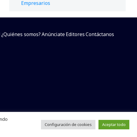
Empresarios
d
¿Quiénes somos?
Anúnciate
Editores
Contáctanos
endo
arcial sin dar referencia a la fuente.
e
Configuración de cookies
Aceptar todo