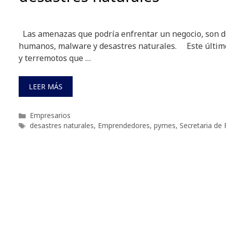
Las amenazas que podría enfrentar un negocio, son de 
humanos, malware y desastres naturales. Este último
y terremotos que …
LEER MÁS
Categorías
Empresarios
Etiquetas
desastres naturales
,
Emprendedores
,
pymes
,
Secretaria de 