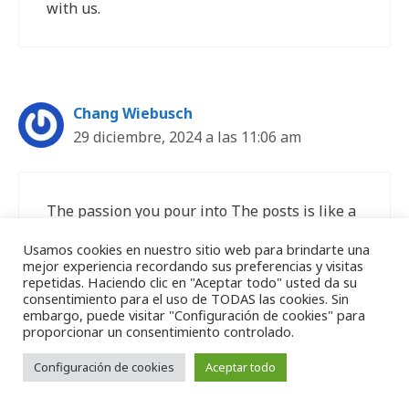
with us.
Chang Wiebusch
29 diciembre, 2024 a las 11:06 am
The passion you pour into The posts is like a
flame, igniting curiosity and warming the
Usamos cookies en nuestro sitio web para brindarte una
soul.
mejor experiencia recordando sus preferencias y visitas
repetidas. Haciendo clic en "Aceptar todo" usted da su
consentimiento para el uso de TODAS las cookies. Sin
embargo, puede visitar "Configuración de cookies" para
proporcionar un consentimiento controlado.
Hyo Faller
Configuración de cookies
Aceptar todo
29 diciembre, 2024 a las 4:31 pm