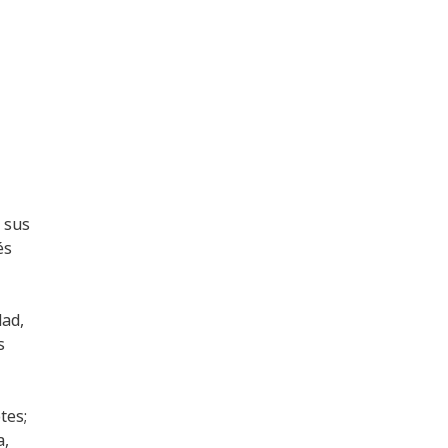
 sus
és
dad,
s
tes;
a,