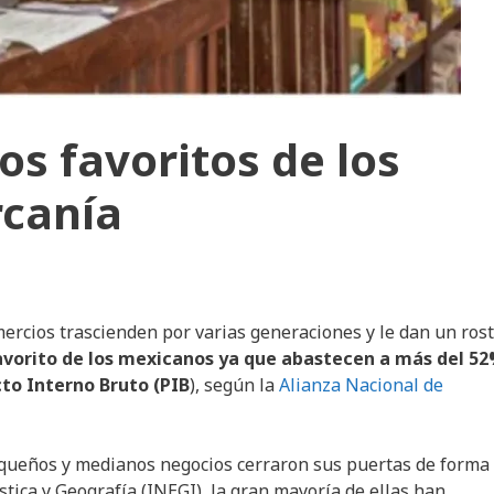
os favoritos de los
rcanía
ercios trascienden por varias generaciones y le dan un ros
avorito de los mexicanos ya que abastecen a más del 5
to Interno Bruto (PIB
), según la
Alianza Nacional de
equeños y medianos negocios cerraron sus puertas de forma
ística y Geografía (INEGI), la gran mayoría de ellas han