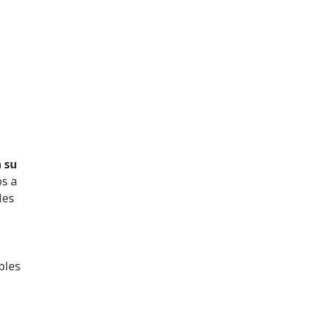
 su
os a
les
bles