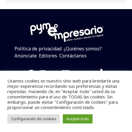
Política de privacidad
¿Quiénes somos?
Anúnciate
Editores
Contáctanos
Facebook
Instagram
Twitter
LinkedIn
Telegram
YouTube
TikTok
Usamos cookies en nuestro sitio web para brindarte una
mejor experiencia recordando sus preferencias y visitas
repetidas. Haciendo clic en "Aceptar todo" usted da su
consentimiento para el uso de TODAS las cookies. Sin
Pymempresario © 2025 Todos los derechos reservados.
embargo, puede visitar "Configuración de cookies" para
proporcionar un consentimiento controlado.
Se prohibe el uso de la información total o parcial sin
dar referencia a la fuente.
Configuración de cookies
Aceptar todo
Desarrollado por
yalla ya!