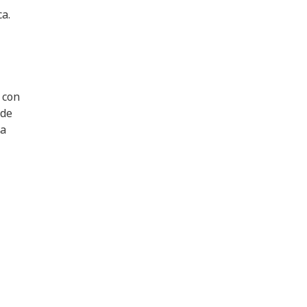
a.
 con
 de
va