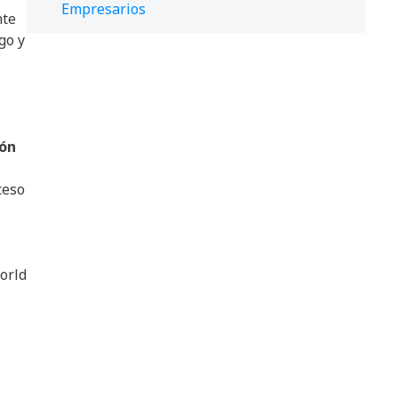
Empresarios
nte
go y
ión
ceso
orld