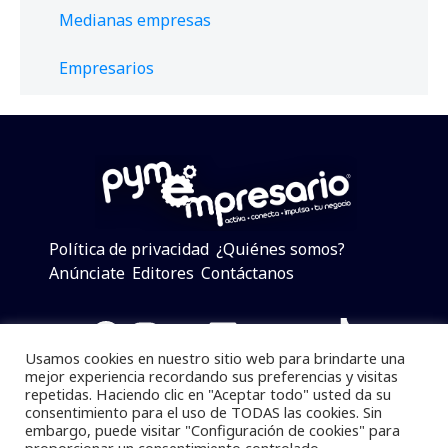
Medianas empresas
Empresarios
Política de privacidad
¿Quiénes somos?
Anúnciate
Editores
Contáctanos
Facebook
Instagram
Twitter
LinkedIn
Telegram
YouTube
TikTok
Usamos cookies en nuestro sitio web para brindarte una
mejor experiencia recordando sus preferencias y visitas
repetidas. Haciendo clic en "Aceptar todo" usted da su
consentimiento para el uso de TODAS las cookies. Sin
Pymempresario © 2025 Todos los derechos reservados.
embargo, puede visitar "Configuración de cookies" para